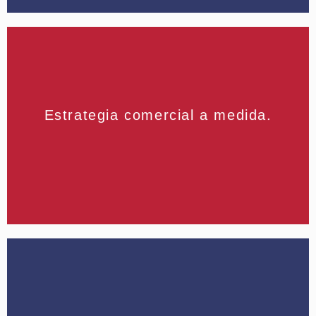
producto.
Estrategia comercial a medida.
digitales y distribución, adaptada a tu
precios, proyecciones, campañas
Diseñamos una ruta de crecimiento con