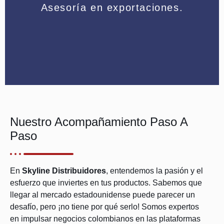
Asesoría en exportaciones.
códigos de barras y más.
requisitos legales, aduanas, etiquetado,
Te guiamos paso a paso con los
Nuestro Acompañamiento Paso A
Paso
En
Skyline Distribuidores
, entendemos la pasión y el
esfuerzo que inviertes en tus productos. Sabemos que
llegar al mercado estadounidense puede parecer un
desafío, pero ¡no tiene por qué serlo! Somos expertos
en impulsar negocios colombianos en las plataformas